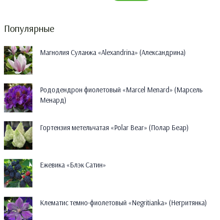
Популярные
Магнолия Суланжа «Alexandrina» (Александрина)
Рододендрон фиолетовый «Marcel Menard» (Марсель
Менард)
Гортензия метельчатая «Polar Bear» (Полар Беар)
Ежевика «Блэк Сатин»
Клематис темно-фиолетовый «Negritianka» (Негритянка)