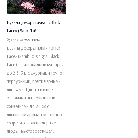
Бузина декоративная «Black
Lace» (Блэк Лэйс)
Бузина декоративная
Бузина декоративная «Black
Lace» (Sambucus nigra ‘Black
Lace’) — листопадный кустарник
до 2,5–3 м с ажурными темно-
пурпурными, почти черными
листьями. Цветет в июне
розовыми щитковидными
соцветиями до 20 см с
лимонным ароматом, осенью
созревают красно-черные
ягоды. Быстрорастущая,